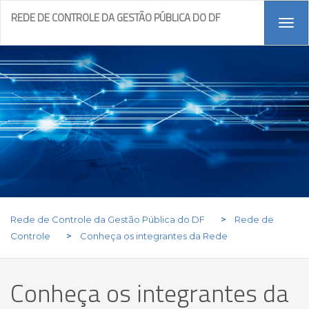
REDE DE CONTROLE DA GESTÃO PÚBLICA DO DF
Tog
navi
Rede de Controle da Gestão Pública do DF
>
Rede de
Controle
>
Conheça os integrantes da Rede
Conheça os integrantes da