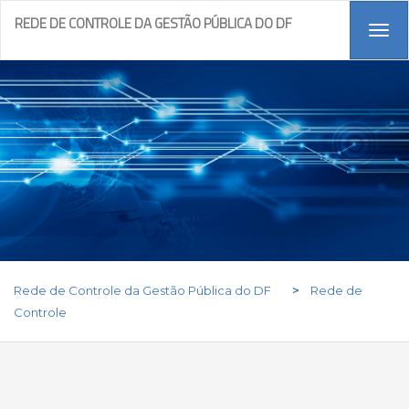
REDE DE CONTROLE DA GESTÃO PÚBLICA DO DF
Tog
navi
Rede de Controle da Gestão Pública do DF
>
Rede de
Controle